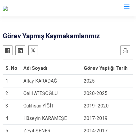
Manisa
Görev Yapmış Kaymakamlarımız
Ahmetli
Salihli
Akhisar
Sarıgöl
Alaşehir
Saruhanlı
S. No
Adı Soyadı
Görev Yaptığı Tarih
Demirci
Selendi
1
Altay KARADAĞ
2025-
Gölmarmara
Soma
2
Celil ATEŞOĞLU
2020-2025
Gördes
Turgutlu
Kırkağaç
Şehzadeler
3
Gülihsan YİĞİT
2019- 2020
Köprübaşı
Yunusemre
4
Hüseyin KARAMEŞE
2017-2019
Kula
5
Zeyit ŞENER
2014-2017