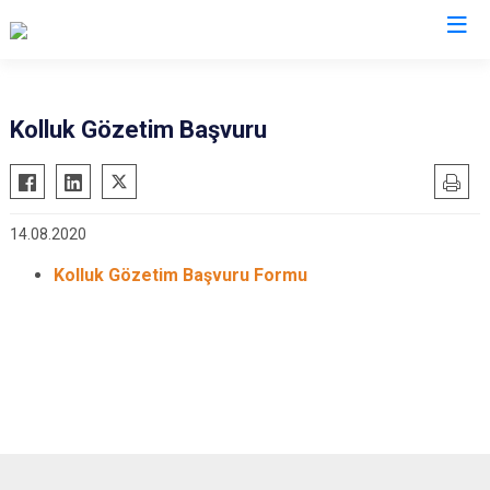
Manisa
Kolluk Gözetim Başvuru
Ahmetli
Salihli
Akhisar
Sarıgöl
14.08.2020
Alaşehir
Saruhanlı
Demirci
Selendi
Kolluk Gözetim Başvuru Formu
Gölmarmara
Soma
Gördes
Turgutlu
Kırkağaç
Şehzadeler
Köprübaşı
Yunusemre
Kula