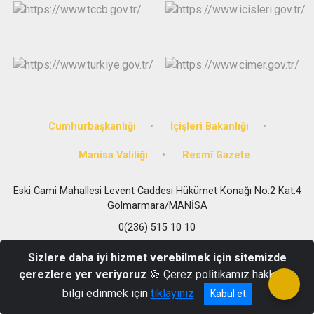
Cumhurbaşkanlığı
İçişleri Bakanlığı
Manisa Valiliği
Resmî Gazete
Eski Cami Mahallesi Levent Caddesi Hükümet Konağı No:2 Kat:4
Gölmarmara/MANİSA
0(236) 515 10 10
Sizlere daha iyi hizmet verebilmek için sitemizde
çerezlere yer veriyoruz
🍪 Çerez politikamız hakkında
bilgi edinmek için
tıklayınız
Kabul et