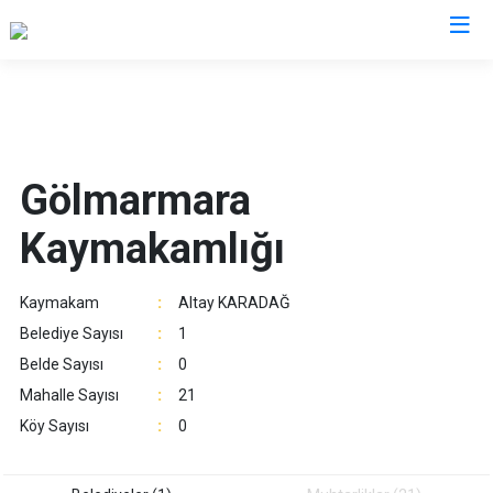
Manisa
Ahmetli
Salihli
Gölmarmara
Akhisar
Sarıgöl
Kaymakamlığı
Alaşehir
Saruhanlı
Demirci
Selendi
Kaymakam
:
Altay KARADAĞ
Gölmarmara
Soma
Belediye Sayısı
:
1
Gördes
Turgutlu
Belde Sayısı
:
0
Kırkağaç
Şehzadeler
Mahalle Sayısı
:
21
Köprübaşı
Yunusemre
Köy Sayısı
:
0
Kula