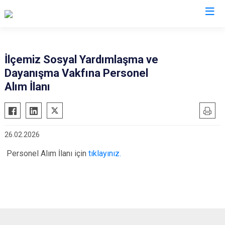
Manisa
İlçemiz Sosyal Yardımlaşma ve
Dayanışma Vakfına Personel
Ahmetli
Salihli
Alım İlanı
Akhisar
Sarıgöl
Alaşehir
Saruhanlı
Demirci
Selendi
26.02.2026
Gölmarmara
Soma
Personel Alım İlanı için
tıklayınız.
Gördes
Turgutlu
Kırkağaç
Şehzadeler
Köprübaşı
Yunusemre
Kula