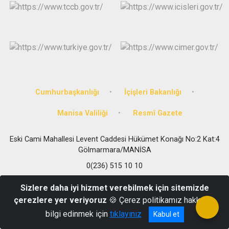
Cumhurbaşkanlığı
İçişleri Bakanlığı
Manisa Valiliği
Resmî Gazete
Eski Cami Mahallesi Levent Caddesi Hükümet Konağı No:2 Kat:4
Gölmarmara/MANİSA
0(236) 515 10 10
Sizlere daha iyi hizmet verebilmek için sitemizde
çerezlere yer veriyoruz
🍪 Çerez politikamız hakkında
bilgi edinmek için
tıklayınız
Kabul et