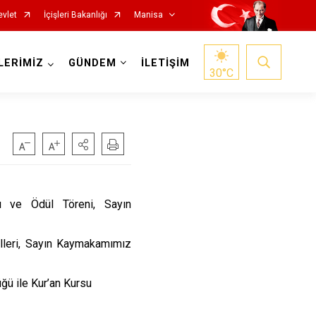
evlet
İçişleri Bakanlığı
Manisa
LERİMİZ
GÜNDEM
İLETİŞİM
30
°C
Salihli
ı ve Ödül Töreni, Sayın
Sarıgöl
lleri, Sayın Kaymakamımız
Saruhanlı
Selendi
ğü ile Kur’an Kursu
Soma