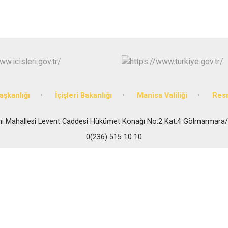
Gördes
Kırkağaç
Köprübaşı
Kula
şkanlığı
İçişleri Bakanlığı
Manisa Valiliği
Res
mi Mahallesi Levent Caddesi Hükümet Konağı No:2 Kat:4 Gölmarmar
0(236) 515 10 10