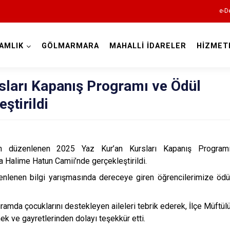
e-D
AMLIK
GÖLMARMARA
MAHALLİ İDARELER
HİZMET
Manisa
sları Kapanış Programı ve Ödül
ştirildi
Ahmetli
dan düzenlenen 2025 Yaz Kur’an Kursları Kapanış Program
 Halime Hatun Camii’nde gerçekleştirildi.
Akhisar
lenen bilgi yarışmasında dereceye giren öğrencilerimize ödü
Alaşehir
Demirci
mda çocuklarını destekleyen aileleri tebrik ederek, İlçe Müftülü
Gölmarmara
mek ve gayretlerinden dolayı teşekkür etti.