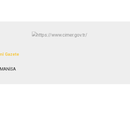
Turgutlu
Şehzadeler
Yunusemre
mî Gazete
a/MANİSA