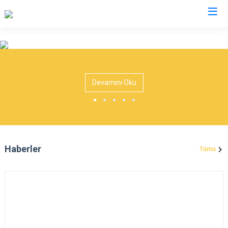
Manisa
Ahmetli
Salihli
Devamını Oku
Akhisar
Sarıgöl
Alaşehir
Saruhanlı
Demirci
Selendi
Gölmarmara
Soma
Haberler
Tümü
Gördes
Turgutlu
Kırkağaç
Şehzadeler
Köprübaşı
Yunusemre
Kula